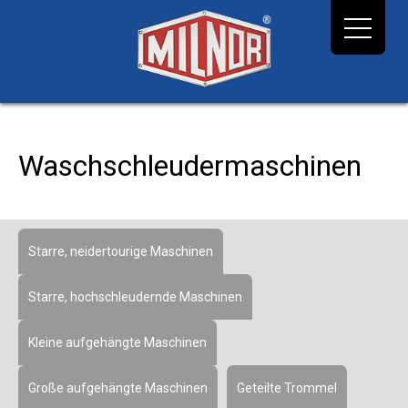
Waschschleudermaschinen
Starre, neidertourige Maschinen
Starre, hochschleudernde Maschinen
Kleine aufgehängte Maschinen
Große aufgehängte Maschinen
Geteilte Trommel